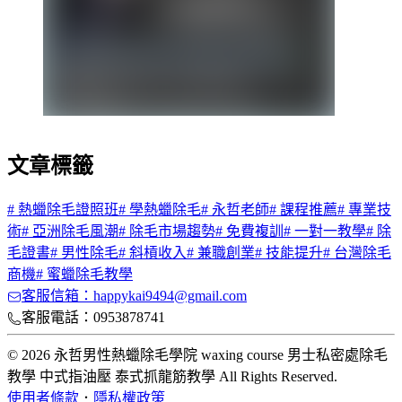
文章標籤
#
熱蠟除毛證照班
#
學熱蠟除毛
#
永哲老師
#
課程推薦
#
專業技
術
#
亞洲除毛風潮
#
除毛市場趨勢
#
免費複訓
#
一對一教學
#
除
毛證書
#
男性除毛
#
斜槓收入
#
兼職創業
#
技能提升
#
台灣除毛
商機
#
蜜蠟除毛教學
客服信箱：happykai9494@gmail.com
客服電話：0953878741
© 2026 永哲男性熱蠟除毛學院 waxing course 男士私密處除毛
教學 中式指油壓 泰式抓龍筋教學 All Rights Reserved.
使用者條款
．
隱私權政策