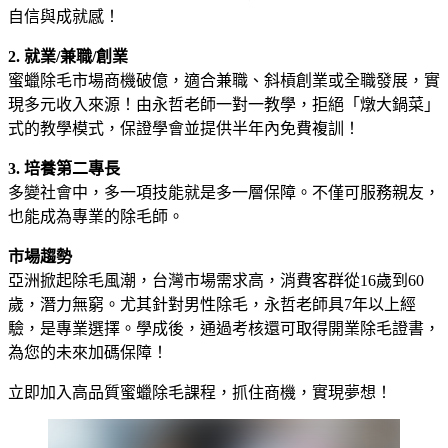
自信與成就感！
2. 就業/兼職/創業
蜜蠟除毛市場商機破億，適合兼職、斜槓創業或全職發展，實
現多元收入來源！由永哲老師一對一教學，拒絕「燉大鍋菜」
式的教學模式，保證學會並提供半年內免費複訓！
3. 培養第二專長
多變社會中，多一項技能就是多一層保障。不僅可服務親友，
也能成為專業的除毛師。
市場趨勢
亞洲掀起除毛風潮，台灣市場需求高，消費客群從16歲到60
歲，潛力無窮。尤其針對男性除毛，永哲老師具7年以上經
驗，是專業選擇。學成後，通過考核還可取得開業除毛證書，
為您的未來加碼保障！
立即加入高品質蜜蠟除毛課程，抓住商機，實現夢想！